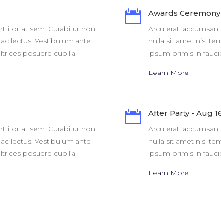

Awards Ceremony 
rttitor at sem. Curabitur non
Arcu erat, accumsan i
s ac lectus. Vestibulum ante
nulla sit amet nisl t
ltrices posuere cubilia
ipsum primis in faucib
Learn More

After Party - Aug 1
rttitor at sem. Curabitur non
Arcu erat, accumsan i
s ac lectus. Vestibulum ante
nulla sit amet nisl t
ltrices posuere cubilia
ipsum primis in faucib
Learn More