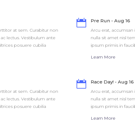

Pre Run - Aug 16
rttitor at sem. Curabitur non
Arcu erat, accumsan i
s ac lectus. Vestibulum ante
nulla sit amet nisl t
ltrices posuere cubilia
ipsum primis in faucib
Learn More

Race Day! - Aug 16
rttitor at sem. Curabitur non
Arcu erat, accumsan i
s ac lectus. Vestibulum ante
nulla sit amet nisl t
ltrices posuere cubilia
ipsum primis in faucib
Learn More