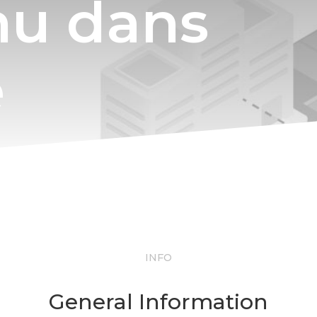
nu dans
e
INFO
General Information