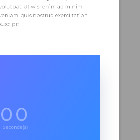
volutpat. Ut wisi enim ad minim
veniam, quis nostrud exerci tation
suscipit
00
Seconde(s)