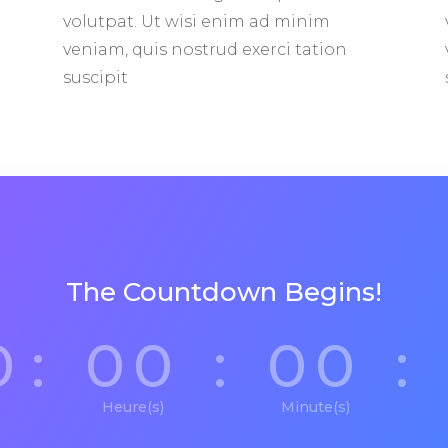
volutpat. Ut wisi enim ad minim
veniam, quis nostrud exerci tation
suscipit
The Countdown Begins!
0
:
00
:
00
:
Heure(s)
Minute(s)