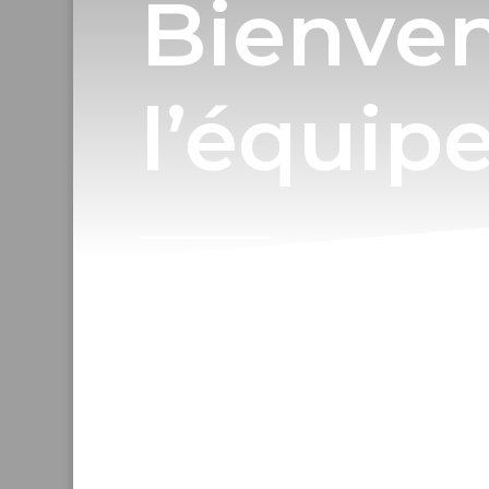
Bienve
l’équip