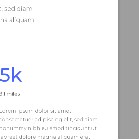
t, sed diam
gna aliquam
5k
3.1 miles
Lorem ipsum dolor sit amet,
consectetuer adipiscing elit, sed diam
nonummy nibh euismod tincidunt ut
laoreet dolore magna aliquam erat